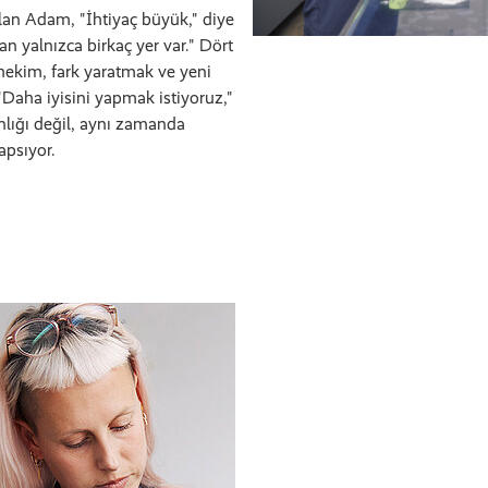
olan Adam, "İhtiyaç büyük," diye
an yalnızca birkaç yer var." Dört
er hekim, fark yaratmak ve yeni
"Daha iyisini yapmak istiyoruz,"
nlığı değil, aynı zamanda
apsıyor.