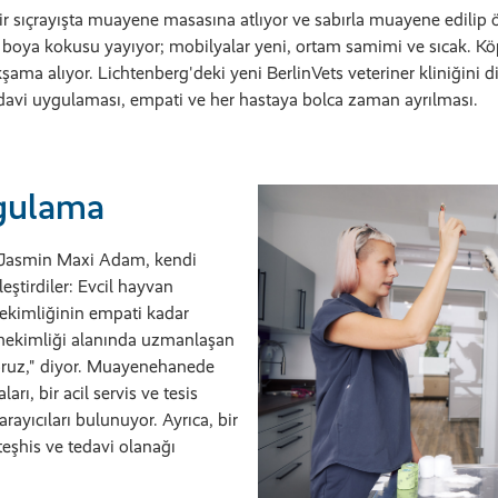
 sıçrayışta muayene masasına atlıyor ve sabırla muayene edilip ödü
ir boya kokusu yayıyor; mobilyalar yeni, ortam samimi ve sıcak. 
kşama alıyor. Lichtenberg'deki yeni BerlinVets veteriner kliniğini d
davi uygulaması, empati ve her hastaya bolca zaman ayrılması.
ygulama
e Jasmin Maxi Adam, kendi
eştirdiler: Evcil hayvan
 hekimliğinin empati kadar
ş hekimliği alanında uzmanlaşan
yoruz," diyor. Muayenehanede
arı, bir acil servis ve tesis
ayıcıları bulunuyor. Ayrıca, bir
teşhis ve tedavi olanağı