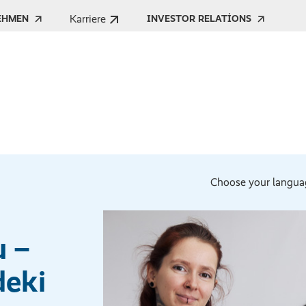
Karriere
EHMEN
INVESTOR RELATIONS
Choose your langua
u –
deki