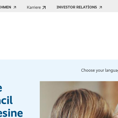
Karriere
EHMEN
INVESTOR RELATIONS
Choose your langua
e
cil
esine