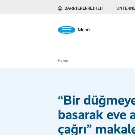
BARRIEREFREIHEIT
UNTERN
Menü
Home
“Bir düğmey
basarak eve a
çağrı” makal