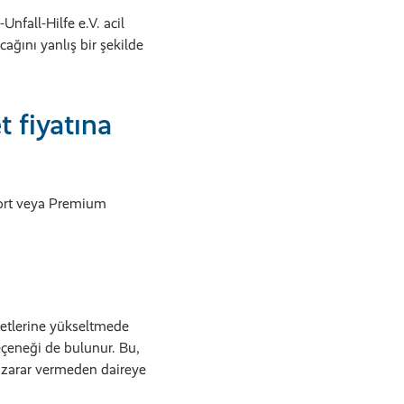
fall-Hilfe e.V. acil
ağını yanlış bir şekilde
 fiyatına
fort veya Premium
ketlerine yükseltmede
seçeneği de bulunur. Bu,
e zarar vermeden daireye