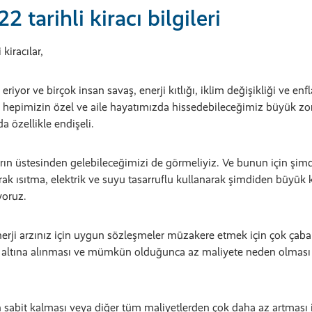
2 tarihli kiracı bilgileri
kiracılar,
 eriyor ve birçok insan savaş, enerji kıtlığı, iklim değişikliği ve e
 hepimizin özel ve aile hayatımızda hissedebileceğimiz büyük zorlu
a özellikle endişeli.
arın üstesinden gelebileceğimizi de görmeliyiz. Ve bunun için şimd
arak ısıtma, elektrik ve suyu tasarruflu kullanarak şimdiden büyük
yoruz.
enerji arzınız için uygun sözleşmeler müzakere etmek için çok çaba
e altına alınması ve mümkün olduğunca az maliyete neden olması 
ızın sabit kalması veya diğer tüm maliyetlerden çok daha az artma