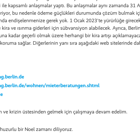
eri ile kapsamlı anlaşmalar yaptı. Bu anlaşmalar aynı zamanda 31 A
riyor, bu nedenle ödeme güçlükleri durumunda çözüm bulmak için
da endişelenmenize gerek yok. 1 Ocak 2023'te yürürlüğe girecek
 kira ve ısınma giderleri için sübvansiyon alabilecek. Ayrıca, Berlin
a kadar geçerli olmak üzere herhangi bir kira artışı açıklamayac
koruma sağlar. Diğerlerinin yanı sıra aşağıdaki web sitelerinde dah
g.berlin.de
g.berlin.de/wohnen/mieterberatungen.shtml
ie
 ve krizin üstesinden gelmek için çalışmaya devam edelim.
 huzurlu bir Noel zamanı diliyoruz.