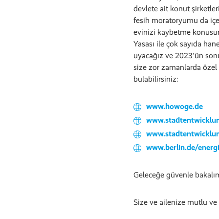
devlete ait konut şirketl
fesih moratoryumu da içe
evinizi kaybetme konusun
Yasası ile çok sayıda hane
uyacağız ve 2023'ün sonun
size zor zamanlarda özel 
bulabilirsiniz:
www.howoge.de
www.stadtentwicklun
www.stadtentwicklun
www.berlin.de/energ
Geleceğe güvenle bakalım
Size ve ailenize mutlu ve