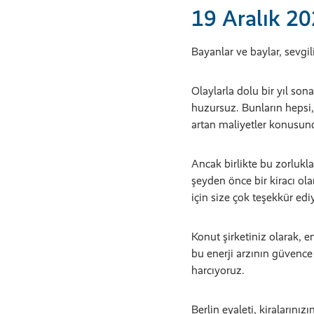
19 Aralık 202
Bayanlar ve baylar, sevgili 
Olaylarla dolu bir yıl sona
huzursuz. Bunların hepsi,
artan maliyetler konusund
Ancak birlikte bu zorlukl
şeyden önce bir kiracı ol
için size çok teşekkür edi
Konut şirketiniz olarak, 
bu enerji arzının güvenc
harcıyoruz.
Berlin eyaleti, kiraların