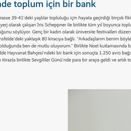
de toplum için bir bank
sse 39-41'deki yaşlılar topluluğu için hayata geçirdiği birçok fiki
olarak çalışan Iris Scheppner ile birlikte tüm yıl boyunca topluluk
unu söylüyor. Genç bir kadın olarak üniversite festivalleri düzen
ichsfelde'deki yaklaşık 80 kiracıya bağlı. “Arkadaşlarım benim bö
 olduğunda ben de mutlu oluyorum.” Birlikte Noel kutlamasında b
elde Hayvanat Bahçesi'ndeki bir bank için sonuçta 1.250 avro bağış
itirazla birlikte Sevgililer Günü'nde para bir araya geldi ve artık