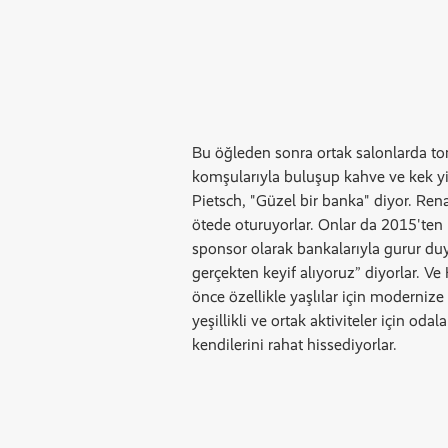
Bu öğleden sonra ortak salonlarda t
komşularıyla buluşup kahve ve kek y
Pietsch, "Güzel bir banka" diyor. Re
ötede oturuyorlar. Onlar da 2015'ten 
sponsor olarak bankalarıyla gurur du
gerçekten keyif alıyoruz” diyorlar. 
önce özellikle yaşlılar için modernize 
yeşillikli ve ortak aktiviteler için od
kendilerini rahat hissediyorlar.