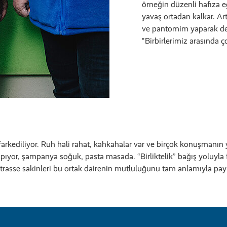
örneğin düzenli hafıza e
yavaş ortadan kalkar. Artı
ve pantomim yaparak des
"Birbirlerimiz arasında ç
rkediliyor. Ruh hali rahat, kahkahalar var ve birçok konuşmanın 
pıyor, şampanya soğuk, pasta masada. “Birliktelik” bağış yoluyla 
trasse sakinleri bu ortak dairenin mutluluğunu tam anlamıyla payla