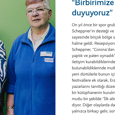
“Birbirimiz
duyuyoruz”
On yıl önce bir spor grub
Scheppner'in desteği ve B
sayesinde birçok bölge sa
haline geldi. Resepsiyon
Scheppner, "Corona'dan ö
yaptık ve paten oynadık"
iletişim kurabildiklerinde
bulunabildiklerinde mutlu
yeni dürtülerle bunun için
festivallere ek olarak, E
yazarlarını tanıttığı düz
bir kütüphanenin kurul
mutlu bir şekilde "İlk alt
diyor. Diğer olaylarda d
yalnızca birkaçı gelir, s