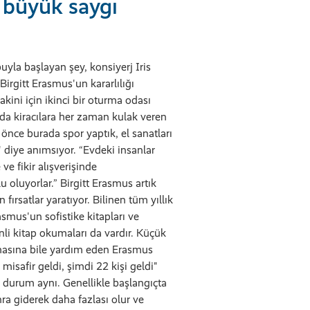
e büyük saygı
uyla başlayan şey, konsiyerj Iris
irgitt Erasmus'un kararlılığı
kini için ikinci bir oturma odası
da kiracılara her zaman kulak veren
nce burada spor yaptık, el sanatları
 diye anımsıyor. “Evdeki insanlar
 ve fikir alışverişinde
 oluyorlar.” Birgitt Erasmus artık
 fırsatlar yaratıyor. Bilinen tüm yıllık
rasmus'un sofistike kitapları ve
enli kitap okumaları da vardır. Küçük
masına bile yardım eden Erasmus
ı misafir geldi, şimdi 22 kişi geldi"
a durum aynı. Genellikle başlangıçta
onra giderek daha fazlası olur ve