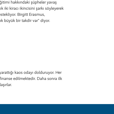
ğitimi hakkındaki şüpheler yavaş
k iki kiracı ikincisini şarkı söyleyerek
tekliyor. Birgitt Erasmus,
ok büyük bir takdir var" diyor.
yarattığı kaos odayı dolduruyor. Her
finanse edilmektedir. Daha sonra ilk
şırlar.