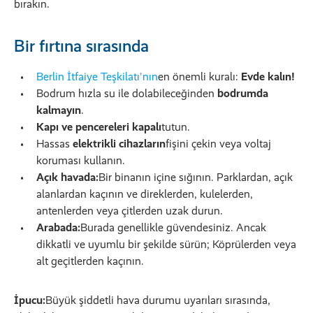
bırakın.
Bir fırtına sırasında
Berlin İtfaiye Teşkilatı'nın
en önemli kuralı:
Evde kalın!
Bodrum hızla su ile dolabileceğinden
bodrumda
kalmayın
.
Kapı ve pencereleri kapalı
tutun.
Hassas
elektrikli cihazların
fişini çekin veya voltaj
koruması kullanın.
Açık havada:
Bir binanın içine sığının. Parklardan, açık
alanlardan kaçının ve direklerden, kulelerden,
antenlerden veya çitlerden uzak durun.
Arabada:
Burada genellikle güvendesiniz. Ancak
dikkatli ve uyumlu bir şekilde sürün; Köprülerden veya
alt geçitlerden kaçının.
İpucu:
Büyük şiddetli hava durumu uyarıları sırasında,