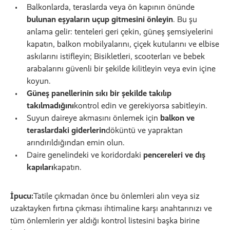
Balkonlarda, teraslarda veya ön kapının önünde
bulunan eşyaların uçup gitmesini önleyin
. Bu şu
anlama gelir: tenteleri geri çekin, güneş şemsiyelerini
kapatın, balkon mobilyalarını, çiçek kutularını ve elbise
askılarını istifleyin; Bisikletleri, scooterları ve bebek
arabalarını güvenli bir şekilde kilitleyin veya evin içine
koyun.
Güneş panellerinin sıkı bir şekilde takılıp
takılmadığını
kontrol edin ve gerekiyorsa sabitleyin.
Suyun daireye akmasını önlemek için
balkon ve
teraslardaki giderlerin
döküntü ve yapraktan
arındırıldığından emin olun.
Daire genelindeki ve koridordaki
pencereleri ve dış
kapıları
kapatın.
İpucu:
Tatile çıkmadan önce bu önlemleri alın veya siz
uzaktayken fırtına çıkması ihtimaline karşı anahtarınızı ve
tüm önlemlerin yer aldığı kontrol listesini başka birine