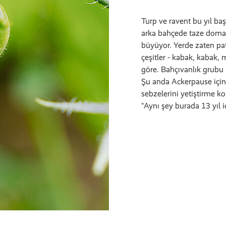
Turp ve ravent bu yıl ba
arka bahçede taze domat
büyüyor. Yerde zaten pat
çeşitler - kabak, kabak, 
göre. Bahçıvanlık grubu i
Şu anda Ackerpause için 
sebzelerini yetiştirme k
"Aynı şey burada 13 yıl i