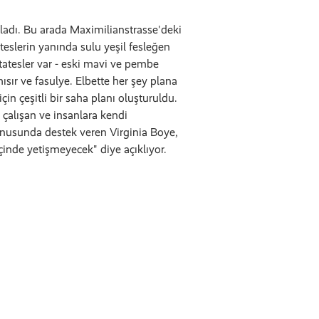
şladı. Bu arada Maximilianstrasse'deki
eslerin yanında sulu yeşil fesleğen
atesler var - eski mavi ve pembe
mısır ve fasulye. Elbette her şey plana
çin çeşitli bir saha planı oluşturuldu.
çalışan ve insanlara kendi
onusunda destek veren Virginia Boye,
çinde yetişmeyecek" diye açıklıyor.