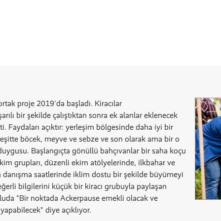
ak proje 2019'da başladı. Kiracılar
ılı bir şekilde çalıştıktan sonra ek alanlar eklenecek
ti. Faydaları açıktır: yerleşim bölgesinde daha iyi bir
a çeşitte böcek, meyve ve sebze ve son olarak ama bir o
 duygusu. Başlangıçta gönüllü bahçıvanlar bir saha koçu
m grupları, düzenli ekim atölyelerinde, ilkbahar ve
a danışma saatlerinde iklim dostu bir şekilde büyümeyi
rli bilgilerini küçük bir kiracı grubuyla paylaşan
vluda "Bir noktada Ackerpause emekli olacak ve
yapabilecek" diye açıklıyor.