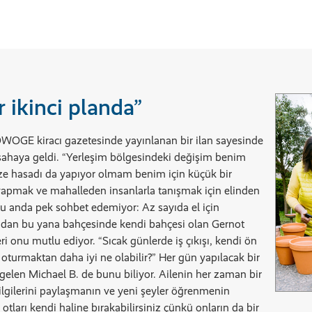
 ikinci planda”
OWOGE kiracı gazetesinde yayınlanan bir ilan sayesinde
sahaya geldi. “Yerleşim bölgesindeki değişim benim
ze hasadı da yapıyor olmam benim için küçük bir
 yapmak ve mahalleden insanlarla tanışmak için elinden
şu anda pek sohbet edemiyor: Az sayıda el için
lından bu yana bahçesinde kendi bahçesi olan Gernot
ri onu mutlu ediyor. “Sıcak günlerde iş çıkışı, kendi ön
 oturmaktan daha iyi ne olabilir?” Her gün yapılacak bir
 gelen Michael B. de bunu biliyor. Ailenin her zaman bir
ilgilerini paylaşmanın ve yeni şeyler öğrenmenin
tları kendi haline bırakabilirsiniz çünkü onların da bir