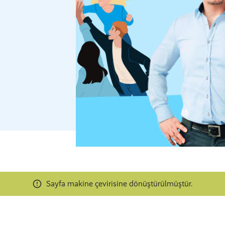
Sayfa makine çevirisine dönüştürülmüştür.