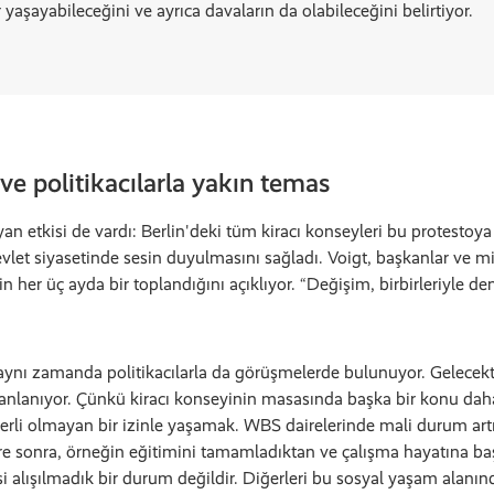
r yaşayabileceğini ve ayrıca davaların da olabileceğini belirtiyor.
 ve politikacılarla yakın temas
 etkisi de vardı: Berlin'deki tüm kiracı konseyleri bu protestoya ka
let siyasetinde sesin duyulmasını sağladı. Voigt, başkanlar ve mill
n her üç ayda bir toplandığını açıklıyor. “Değişim, birbirleriyle d
nı zamanda politikacılarla da görüşmelerde bulunuyor. Gelecekt
lanlanıyor. Çünkü kiracı konseyinin masasında başka bir konu da
erli olmayan bir izinle yaşamak. WBS dairelerinde mali durum artı
e sonra, örneğin eğitimini tamamladıktan ve çalışma hayatına ba
alışılmadık bir durum değildir. Diğerleri bu sosyal yaşam alanın