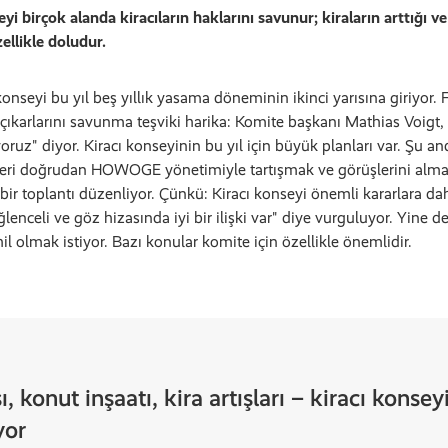
 birçok alanda kiracıların haklarını savunur; kiraların arttığı 
llikle doludur.
nseyi bu yıl beş yıllık yasama döneminin ikinci yarısına giriyor. 
n çıkarlarını savunma teşviki harika: Komite başkanı Mathias Voigt
oruz" diyor. Kiracı konseyinin bu yıl için büyük planları var. Şu an
eleri doğrudan HOWOGE yönetimiyle tartışmak ve görüşlerini almak
a bir toplantı düzenliyor. Çünkü: Kiracı konseyi önemli kararlara dah
celi ve göz hizasında iyi bir ilişki var" diye vurguluyor. Yine de 
hil olmak istiyor. Bazı konular komite için özellikle önemlidir.
, konut inşaatı, kira artışları – kiracı konse
yor