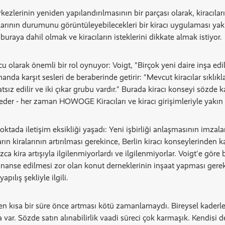
erinin yeniden yapılandırılmasının bir parçası olarak, kiracıları
orlarının durumunu görüntüleyebilecekleri bir kiracı uygulaması ya
buraya dahil olmak ve kiracıların isteklerini dikkate almak istiyor.
u olarak önemli bir rol oynuyor: Voigt, "Birçok yeni daire inşa edil
nda karşıt sesleri de beraberinde getirir: "Mevcut kiracılar sıklıkla
hatsız edilir ve iki çıkar grubu vardır." Burada kiracı konseyi sözde 
eder - her zaman HOWOGE Kiracıları ve kiracı girişimleriyle yakın 
noktada iletişim eksikliği yaşadı: Yeni işbirliği anlaşmasının imz
arın kiralarının artırılması gerekince, Berlin kiracı konseylerinden 
ızca kira artışıyla ilgilenmiyorlardı ve ilgilenmiyorlar. Voigt'e göre 
inanse edilmesi zor olan konut derneklerinin inşaat yapması gereki
pılış şekliyle ilgili.
en kısa bir süre önce artması kötü zamanlamaydı. Bireysel kaderle
a var. Sözde satın alınabilirlik vaadi süreci çok karmaşık. Kendisi 