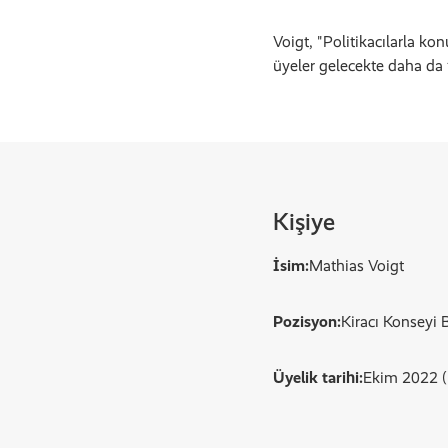
Voigt, "Politikacılarla k
üyeler gelecekte daha da f
Kişiye
İsim:
Mathias Voigt
Pozisyon:
Kiracı Konseyi 
Üyelik tarihi:
Ekim 2022 (