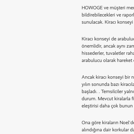
HOWOGE ve müşteri merkezl
bildirebilecekleri ve rap
sunulacak. Kiracı konseyi 
Kiracı konseyi de arabuluc
önemlidir, ancak aynı zama
hissederler, tuvaletler ra
arabulucu olarak hareket 
Ancak kiracı konseyi bir 
yılın sonunda bazı kiracıl
başladı. . Temsilciler yaln
durum. Mevcut kiralarla f
eleştirisi daha çok bunun ya
Ona göre kiraların Noel'd
alındığına dair korkular d