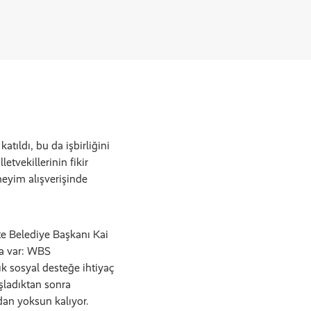
tıldı, bu da işbirliğini
etvekillerinin fikir
eneyim alışverişinde
e Belediye Başkanı Kai
ha var: WBS
k sosyal desteğe ihtiyaç
şladıktan sonra
dan yoksun kalıyor.