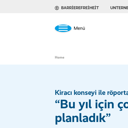
BARRIEREFREIHEIT
UNTERN
Menü
Home
Kiracı konseyi ile röport
“Bu yıl için ç
planladık”