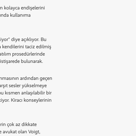
n kolayca endişelerini
kında kullanıma
iyor" diye açıklıyor. Bu
 kendilerini taciz edilmiş
katılım prosedürlerinde
istişarede bulunarak.
alanmasının ardından geçen
karşıt sesler yükselmeye
bu kısmen anlaşılabilir bir
yor. Kiracı konseylerinin
rin çok az dikkate
de avukat olan Voigt,