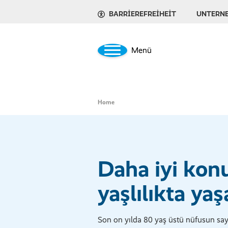
BARRIEREFREIHEIT
UNTERN
Menü
Home
Daha iyi kon
yaşlılıkta ya
Son on yılda 80 yaş üstü nüfusun say