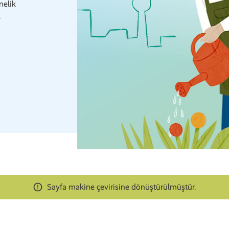
nelik
.
Sayfa makine çevirisine dönüştürülmüştür.