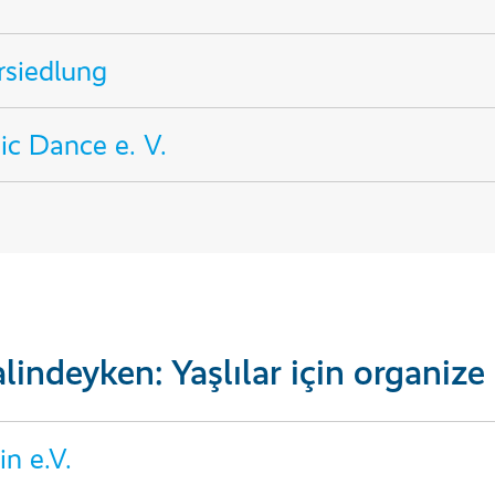
rsiedlung
c Dance e. V.
lindeyken: Yaşlılar için organize 
n e.V.