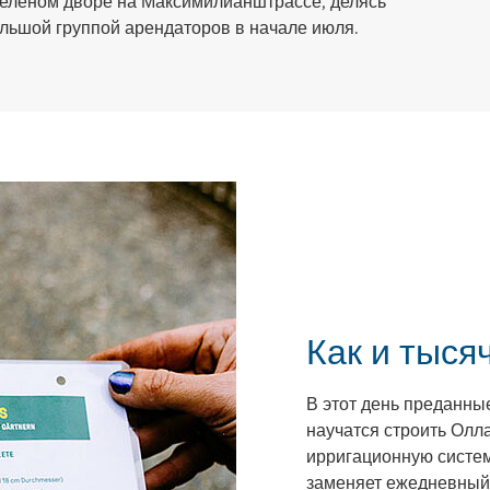
 зеленом дворе на Максимилианштрассе, делясь
льшой группой арендаторов в начале июля.
Как и тыся
В этот день преданн
научатся строить Олл
ирригационную систем
заменяет ежедневный 