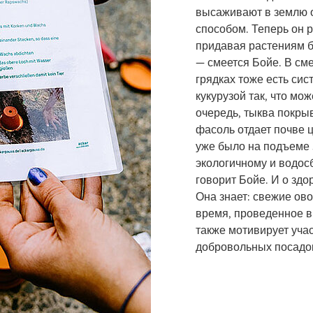
высаживают в землю 
способом. Теперь он 
придавая растениям б
— смеется Бойе. В см
грядках тоже есть сис
кукурузой так, что мо
очередь, тыква покрыв
фасоль отдает почве ц
уже было на подъеме 
экологичному и водос
говорит Бойе. И о здо
Она знает: свежие ово
время, проведенное в 
также мотивирует уча
добровольных посадок