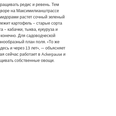
ыращивать редис и ревень. Тем
дворе на Максимилианштрассе
мидорами растет сочный зеленый
лежит картофель – старые сорта
а – кабачки, тыква, кукуруза и
 конечно. Для садоводческой
знообразный план поля. «То же
десь и через 13 лет», — объясняет
я сейчас работает в Ackerpause и
щивать собственные овощи.