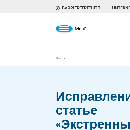
BARRIEREFREIHEIT
UNTERN
Menü
Home
Исправлени
статье
«Экстренн