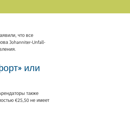
аявили, что все
а Johanniter-Unfall-
авления.
форт» или
Арендаторы также
мостью €25,50 не имеет