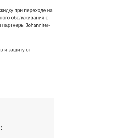
кидку при переходе на
нного обслуживания с
 партнеры Johanniter-
.
в и защиту от
: