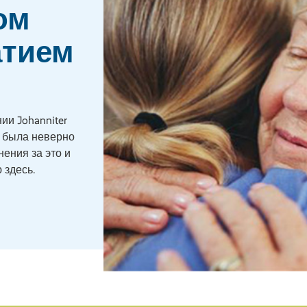
ом
атием
и Johanniter
 была неверно
ения за это и
 здесь.