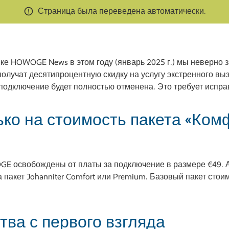
Страница была переведена автоматически.
е HOWOGE News в этом году (январь 2025 г.) мы неверно з
учат десятипроцентную скидку на услугу экстренного вызов
 за подключение будет полностью отменена. Это требует испр
ько на стоимость пакета «Ком
E освобождены от платы за подключение в размере €49. 
 пакет Johanniter Comfort или Premium. Базовый пакет стои
ва с первого взгляда