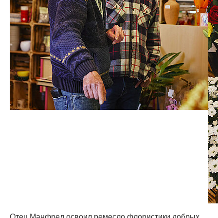
Отец Манфред освоил ремесло флористики добрых