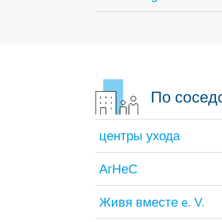
По сосед
центры ухода
АгНеС
Живя вместе e. V.