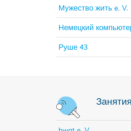
Мужество жить e. V.
Немецкий компьютер
Руше 43
Занятия
bwgt e. V.