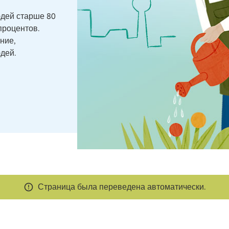
юдей старше 80
процентов.
ние,
дей.
Страница была переведена автоматически.