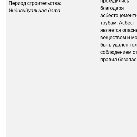
прохудились
Период строительства:
благодаря
Индивидуальная дата
асбестоцемент
трубам. Асбест
является опас
веществом и м
быть удален тол
соблюдением ст
правил безопас