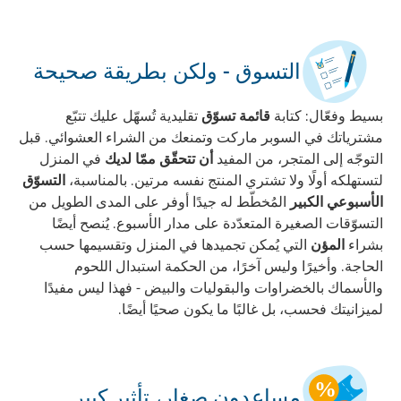
التسوق - ولكن بطريقة صحيحة
بسيط وفعّال: كتابة
قائمة تسوّق
تقليدية تُسهّل عليك تتبّع
مشترياتك في السوبر ماركت وتمنعك من الشراء العشوائي. قبل
التوجّه إلى المتجر، من المفيد
أن تتحقّق ممّا لديك
في المنزل
لتستهلكه أولًا ولا تشتري المنتج نفسه مرتين. بالمناسبة،
التسوّق
الأسبوعي الكبير
المُخطّط له جيدًا أوفر على المدى الطويل من
التسوّقات الصغيرة المتعدّدة على مدار الأسبوع. يُنصح أيضًا
بشراء
المؤن
التي يُمكن تجميدها في المنزل وتقسيمها حسب
الحاجة. وأخيرًا وليس آخرًا، من الحكمة استبدال اللحوم
والأسماك بالخضراوات والبقوليات والبيض - فهذا ليس مفيدًا
لميزانيتك فحسب، بل غالبًا ما يكون صحيًا أيضًا.
مساعدون صغار، تأثير كبير