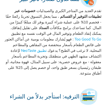
تقدم العديد من المتاجر الكبرى والصيدليات
خصومات عبر
تطبيقات التوفير أو القسائم
، مما يجعل التسوق تجربةً رائعةً حقًا
- فخصم 10% على عملية شراء كبيرة يوفر لك مبلغًا كبيرًا من
المال. كما تساعدك برامج مكافآت
السداد
على تقليل إنفاقك.
يمكنك إنقاذ الطعام وتوفير المال في الوقت نفسه مع تطبيق
Too Good To Go
: فهو يُشارك معلومات يومية عن أماكن العثور
على فائض الطعام بأسعار منخفضة من المقاهي والمطاعم
المحلية. لا ترغب في الطبخ؟ يدعوك
تطبيق NeoTaste
لإعادة
اكتشاف مشهد الطهي في منطقتك وتجربة المطاعم بأسعار
معقولة - مع عروض حصرية: على سبيل المثال، قهوة مجانية، أو
طبقان رئيسيان بسعر طبق واحد، أو خصم يصل إلى 25% على
أطباق متنوعة.
الترفيه: استأجر بدلاً من الشراء