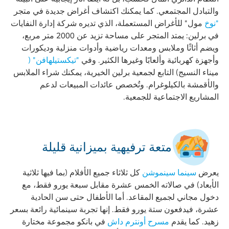
والتبادل المجتمعي. كما يمكنك اكتشاف أغراض جديدة في متجر
"نوخ
مول" للأغراض المستعملة، الذي تديره شركة إدارة النفايات
في برلين: يمتد المتجر على مساحة تزيد عن 2000 متر مربع،
ويضم أثاثًا وملابس ومعدات رياضية وأدوات منزلية وديكورات
وأجهزة كهربائية وألعابًا وغيرها الكثير. وفي
"تيكستيلهافن" (
ميناء النسيج) التابع لجمعية برلين الخيرية، يمكنك شراء الملابس
والأقمشة بالكيلوغرام. وتُخصص عائدات المبيعات لدعم
المشاريع الاجتماعية للجمعية.
متعة ترفيهية بميزانية قليلة
يعرض
سينما سينموشن
كل ثلاثاء جميع الأفلام (بما فيها ثلاثية
الأبعاد) في صالاته الخمس عشرة مقابل سبعة يورو فقط، مع
دخول مجاني لجميع المقاعد. أما الأطفال حتى سن الحادية
عشرة، فيدفعون ستة يورو فقط. إنها تجربة سينمائية رائعة بسعر
زهيد. كما يقدم
مسرح أونترم داش
في بانكو مجموعة مختارة