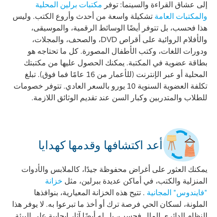
إلى عشاق القراءة والسينما: توفر
مكتبات برلين المحلية
والمكتبات العامة
تشكيلة واسعة من أحدث وأروع الكتب. وليس
هذا فحسب، بل تتوفر أيضًا الوسائط الرقمية، والموسيقى،
والأفلام الروائية على أقراص DVD، والصحف، والمجلات،
ودورات اللغات، وكتب الأطفال المصورة. كل ما تحتاجه هو
بطاقة عضوية في المكتبة. يمكنك الحصول عليها من مكتبتك
المحلية أو عبر الإنترنت (للأعمار من 16 عامًا فما فوق). تبلغ
تكلفة العضوية السنوية 10 يورو بالسعر العادي. تتوفر خصومات
للطلاب والمتدربين وكبار السن عند تقديم الوثائق اللازمة.
أعد اكتشافها وقدمها كهدايا
يمكنك العثور على أغراض محفوظة جيدًا، كالملابس والأدوات
المنزلية والكتب، في أماكن عديدة ببرلين، مثل
خزانة
"فايندوس" المجانية
. تتيح هذه الخزانة المعيارية، بنوافذها
الملونة، لسكان الحي فرصة ترك أو أخذ ما تبرعوا به. لا يوفر هذا
النظام الدائري المال فحسب، بل له أيضًا آثار إيجابية على البيئة