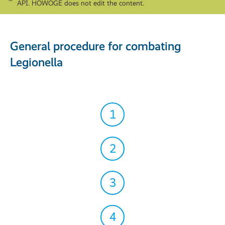
API. HOWOGE does not edit the content.
General procedure for combating
Legionella
1
2
3
4